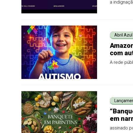
a indignaçã
região dian
local.
Abril Azul
Amazon
com aut
A rede públ
Lançame
“Banque
em narr
assinado po