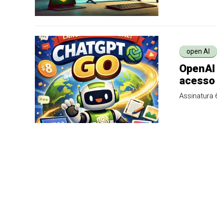
impulsionad
open AI
OpenAI 
acesso 
Assinatura