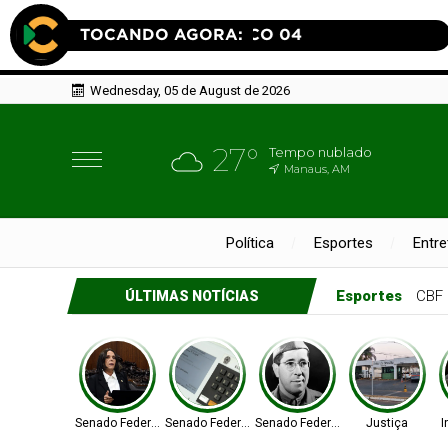
Wednesday, 05 de August de 2026
27°
Tempo nublado
Manaus, AM
Política
Esportes
Entr
Política
Lei gar
ÚLTIMAS NOTÍCIAS
Senado Federal
Senado Federal
Senado Federal
Justiça
I