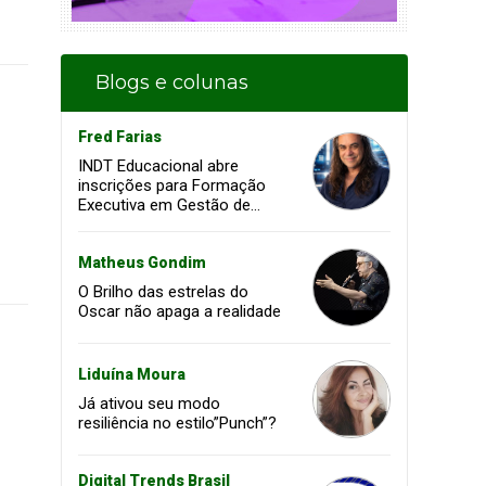
Blogs e colunas
Fred Farias
INDT Educacional abre
inscrições para Formação
Executiva em Gestão de
Projetos voltada à
transformação digital e
inovação
Matheus Gondim
O Brilho das estrelas do
Oscar não apaga a realidade
Liduína Moura
Já ativou seu modo
resiliência no estilo”Punch”?
Digital Trends Brasil