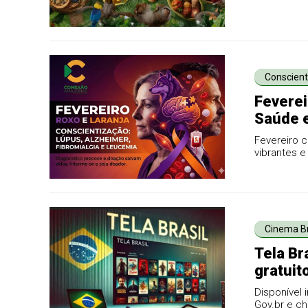
Conscient
Feverei
Saúde e
Fevereiro 
vibrantes e
Cinema Br
Tela Br
gratuit
como a
Disponível 
Gov.br e ch