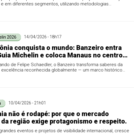
a e em diferentes segmentos, utilizando metodologias
, ágeis e híbridas.
14/04/2026 - 18h17
elin 2026
nia conquista o mundo: Banzeiro entra
Guia Michelin e coloca Manaus no centro
 gastronomia
ndo de Felipe Schaedler, o Banzeiro transforma saberes da
m excelência reconhecida globalmente — um marco histórico
nária amazonense e para a identidade cultural da região.
10/04/2026 - 21h01
a
a não é rodapé: por que o mercado
o da região exige protagonismo e respeito.
randes eventos e projetos de visibilidade internacional, cresce