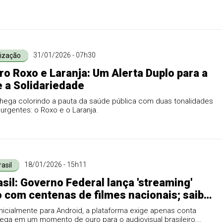
31/01/2026 - 07h30
ização
ro Roxo e Laranja: Um Alerta Duplo para a
 a Solidariedade
chega colorindo a pauta da saúde pública com duas tonalidades
 urgentes: o Roxo e o Laranja.
18/01/2026 - 15h11
asil
asil: Governo Federal lança 'streaming'
o com centenas de filmes nacionais; saiba
cessar
inicialmente para Android, a plataforma exige apenas conta
ega em um momento de ouro para o audiovisual brasileiro,