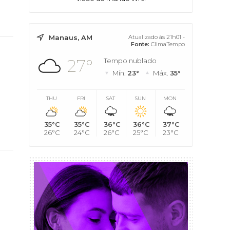
Manaus, AM
Atualizado às 21h01 -
Fonte:
ClimaTempo
27°
Tempo nublado
Mín.
23°
Máx.
35°
THU
FRI
SAT
SUN
MON
35°C
35°C
36°C
36°C
37°C
26°C
24°C
26°C
25°C
23°C