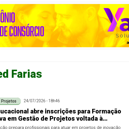
ed Farias
24/07/2026 - 18h46
 Projetos
ucacional abre inscrições para Formação
va em Gestão de Projetos voltada à
rmação digital e inovação
ão prepara profissionais para atuar em projetos de inovação