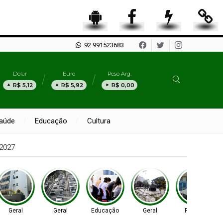
92 991523683
Dólar
Euro
Peso Arg.
R$ 5,12
R$ 5,92
R$ 0,00
aúde
Educação
Cultura
Geral
Geral
Educação
Geral
Política