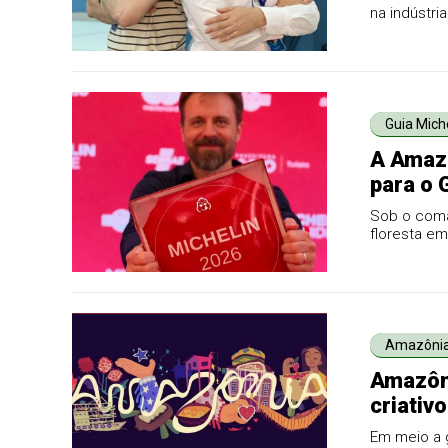
na indústri
tradicionais
Guia Mich
A Amazô
para o 
da alta
Sob o coma
floresta e
para a culi
Amazôni
Amazôni
criativ
Em meio a g