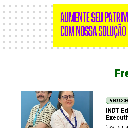
Fr
Gestão de
INDT Ed
Executi
transfo
Nova formaç