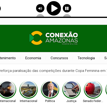
etenimento
Economia
Concursos
Tecnologia
S
ante frete mínimo no transporte de cargas; saiba o que muda
nternacional
Internacional
Política
Justiça
Senado Federal