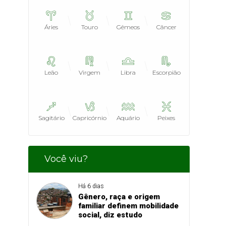
Áries
Touro
Gêmeos
Câncer
Leão
Virgem
Libra
Escorpião
Sagitário
Capricórnio
Aquário
Peixes
Você viu?
Há 6 dias
Gênero, raça e origem
familiar definem mobilidade
social, diz estudo