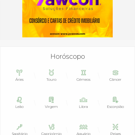
Horóscopo
Áries
Touro
Gêmeos
Câncer
Leão
Virgem
Libra
Escorpião
Sagitário
Capricórnio
Aquário
Peixes