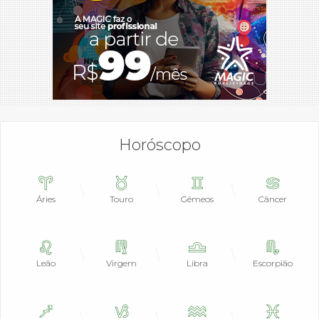
Horóscopo
Áries
Touro
Gêmeos
Câncer
Leão
Virgem
Libra
Escorpião