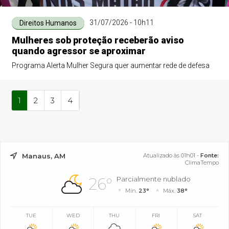
31/07/2026 - 10h11
Direitos Humanos
Mulheres sob proteção receberão aviso
quando agressor se aproximar
Programa Alerta Mulher Segura quer aumentar rede de defesa
1
2
3
4
Manaus, AM
Atualizado às 01h01 -
Fonte:
ClimaTempo
26°
Parcialmente nublado
Mín.
23°
Máx.
38°
TUE
WED
THU
FRI
SAT