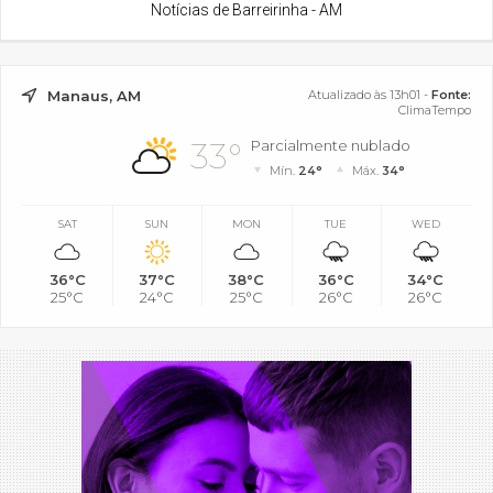
Notícias de Barreirinha - AM
Manaus, AM
Atualizado às 13h01 -
Fonte:
ClimaTempo
33°
Parcialmente nublado
Mín.
24°
Máx.
34°
SAT
SUN
MON
TUE
WED
36°C
37°C
38°C
36°C
34°C
25°C
24°C
25°C
26°C
26°C