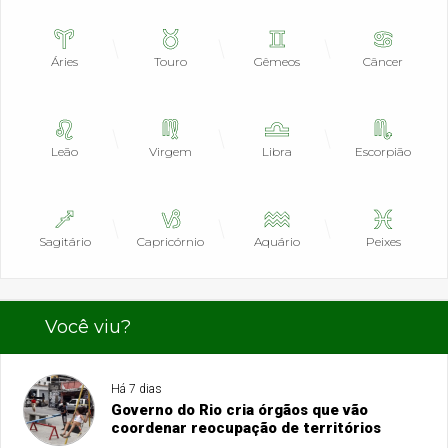
Áries
Touro
Gêmeos
Câncer
Leão
Virgem
Libra
Escorpião
Sagitário
Capricórnio
Aquário
Peixes
Você viu?
Há 7 dias
Governo do Rio cria órgãos que vão
coordenar reocupação de territórios