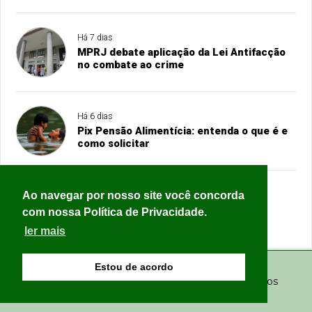
Há 7 dias
MPRJ debate aplicação da Lei Antifacção
no combate ao crime
Há 6 dias
Pix Pensão Alimentícia: entenda o que é e
como solicitar
Ao navegar por nosso site você concorda
Há 7 dias
Estado de São Paulo teve 10% mais
com nossa Política de Privacidade.
feminicídios no 1º semestre de 2026
ler mais
Estou de acordo
© Copyright 2026 - Conexão Amazonas - Todos os
direitos reservados