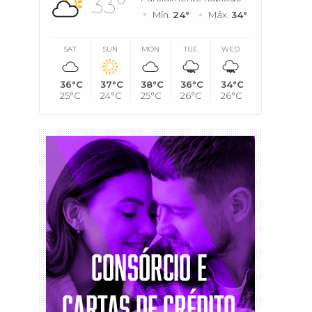
33°
Mín.
24°
Máx.
34°
SAT
SUN
MON
TUE
WED
36°C
37°C
38°C
36°C
34°C
25°C
24°C
25°C
26°C
26°C