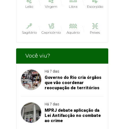
Leão
Virgem
Libra
Escorpião
Sagitário
Capricórnio
Aquário
Peixes
Você viu?
Há 7 dias
Governo do Rio cria órgãos
que vão coordenar
reocupação de territórios
Há 7 dias
MPRJ debate aplicação da
Lei Antifacção no combate
ao crime