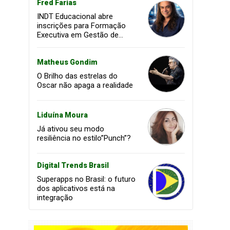
Fred Farias
INDT Educacional abre
inscrições para Formação
Executiva em Gestão de
Projetos voltada à
transformação digital e
inovação
Matheus Gondim
O Brilho das estrelas do
Oscar não apaga a realidade
Liduína Moura
Já ativou seu modo
resiliência no estilo”Punch”?
Digital Trends Brasil
Superapps no Brasil: o futuro
dos aplicativos está na
integração