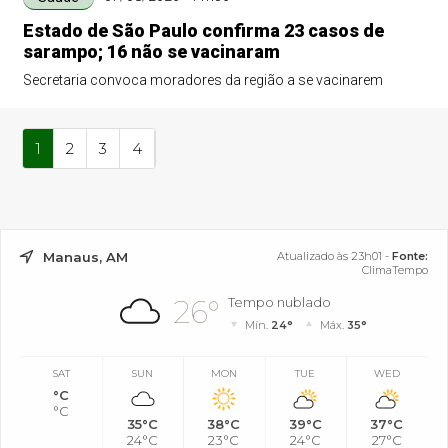
Estado de São Paulo confirma 23 casos de
sarampo; 16 não se vacinaram
Secretaria convoca moradores da região a se vacinarem
1
2
3
4
Manaus, AM
Atualizado às 23h01 -
Fonte:
ClimaTempo
26°
Tempo nublado
Mín.
24°
Máx.
35°
SAT
SUN
MON
TUE
WED
°C
°C
35°C
38°C
39°C
37°C
24°C
23°C
24°C
27°C