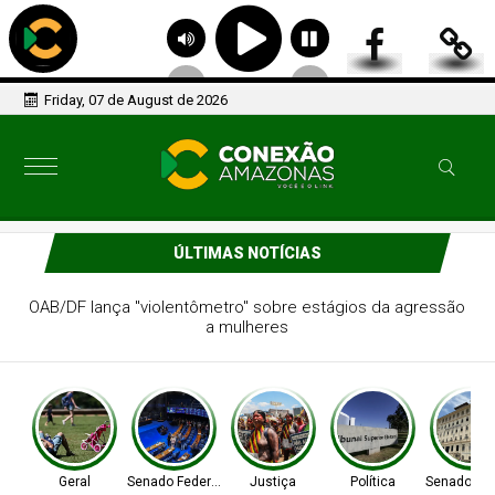
Friday, 07 de August de 2026
ÚLTIMAS NOTÍCIAS
Pais estão menos presentes na criação de filhos, aponta
estudo
Geral
Senado Federal
Justiça
Política
Senado Fed