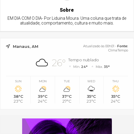
Sobre
EM DIA COM O DIA- Por Liduina Moura. Uma coluna que trata de
atualidade, comportamento, cultura e muito mais.
Manaus, AM
Atualizado às 00h01 -
Fonte:
ClimaTempo
26°
Tempo nublado
Mín.
24°
Máx.
35°
SUN
MON
TUE
WED
THU
38°C
39°C
37°C
35°C
35°C
23°C
24°C
27°C
23°C
24°C