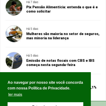
Há 7 dias
Pix Pensão Alimentícia: entenda o que é e
como solicitar
Há 5 dias
Mulheres são maioria no setor de seguros,
mas minoria na liderança
Há 5 dias
Emissão de notas fiscais com CBS e IBS
começa nesta segunda-feira
Ao navegar por nosso site você concorda
Há 4 dias
Ajuda internacional sofre corte de 23,1%
com nossa Política de Privacidade.
em 2025, o maior da história
ler mais