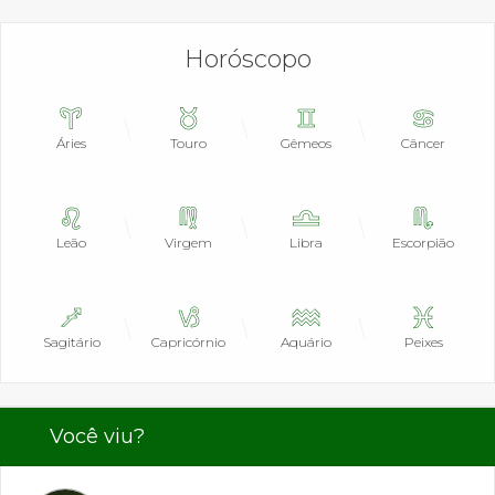
Horóscopo
Áries
Touro
Gêmeos
Câncer
Leão
Virgem
Libra
Escorpião
Sagitário
Capricórnio
Aquário
Peixes
Você viu?