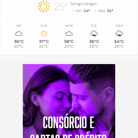
25°
Tempo limpo
Mín.
24°
Máx.
34°
SAT
SUN
MON
TUE
WED
36°C
37°C
38°C
36°C
34°C
25°C
24°C
25°C
26°C
26°C