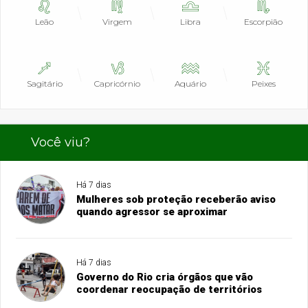
Leão
Virgem
Libra
Escorpião
Sagitário
Capricórnio
Aquário
Peixes
Você viu?
Há 7 dias
Mulheres sob proteção receberão aviso
quando agressor se aproximar
Há 7 dias
Governo do Rio cria órgãos que vão
coordenar reocupação de territórios