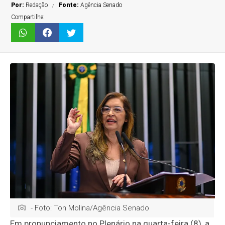
Por:
Redação
Fonte:
Agência Senado
Compartilhe:
- Foto: Ton Molina/Agência Senado
Em pronunciamento no Plenário na quarta-feira (8), a