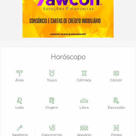
Horóscopo
Áries
Touro
Gêmeos
Câncer
Leão
Virgem
Libra
Escorpião
Sagitário
Capricórnio
Aquário
Peixes