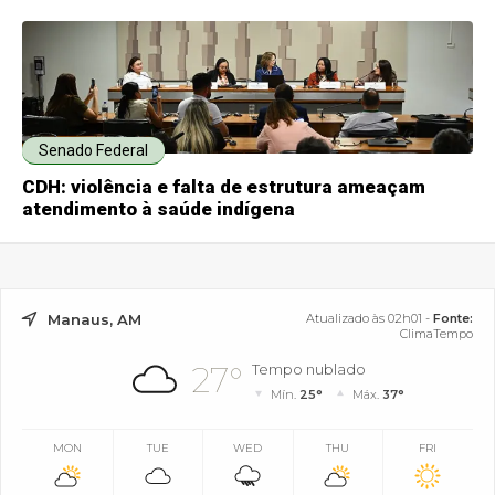
Senado Federal
CDH: violência e falta de estrutura ameaçam
atendimento à saúde indígena
Manaus, AM
Atualizado às 02h01 -
Fonte:
ClimaTempo
27°
Tempo nublado
Mín.
25°
Máx.
37°
MON
TUE
WED
THU
FRI