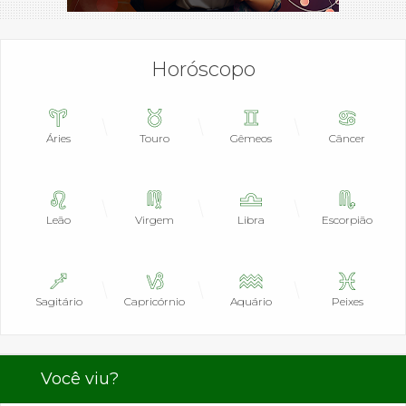
Horóscopo
Áries
Touro
Gêmeos
Câncer
Leão
Virgem
Libra
Escorpião
Sagitário
Capricórnio
Aquário
Peixes
Você viu?