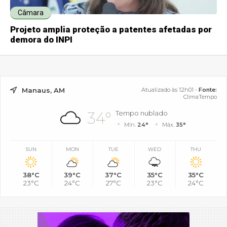
Câmara
Projeto amplia proteção a patentes afetadas por
demora do INPI
Manaus, AM
Atualizado às 12h01 -
Fonte:
ClimaTempo
34°
Tempo nublado
Mín.
24°
Máx.
35°
SUN
MON
TUE
WED
THU
38°C
39°C
37°C
35°C
35°C
23°C
24°C
27°C
23°C
24°C