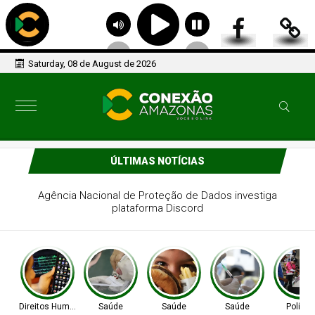
Saturday, 08 de August de 2026
ÚLTIMAS NOTÍCIAS
Atraso na ampliação do teste do pezinho dificulta
diagnóstico da AME
Direitos Humanos
Saúde
Saúde
Saúde
Política