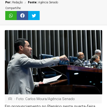
Por:
Redação
Fonte:
Agência Senado
Compartilhe:
- Foto: Carlos Moura/Agência Senado
Em pronunciamento no Plenário nesta quarta-feira