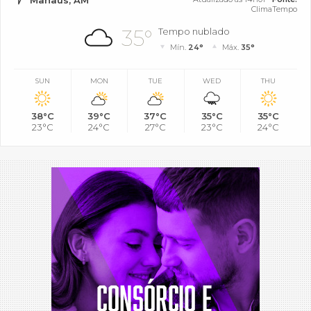
Manaus, AM
ClimaTempo
35°
Tempo nublado
Mín.
24°
Máx.
35°
SUN
MON
TUE
WED
THU
38°C
39°C
37°C
35°C
35°C
23°C
24°C
27°C
23°C
24°C