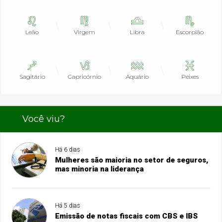
Leão
Virgem
Libra
Escorpião
Sagitário
Capricórnio
Aquário
Peixes
Você viu?
Há 6 dias
Mulheres são maioria no setor de seguros,
mas minoria na liderança
Há 5 dias
Emissão de notas fiscais com CBS e IBS