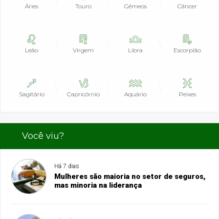
Áries
Touro
Gêmeos
Câncer
Leão
Virgem
Libra
Escorpião
Sagitário
Capricórnio
Aquário
Peixes
Você viu?
Há 7 dias
Mulheres são maioria no setor de seguros,
mas minoria na liderança