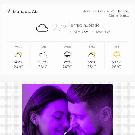
Manaus, AM
Atualizado às 02h01 -
Fonte:
ClimaTempo
27°
Tempo nublado
Mín.
25°
Máx.
37°
MON
TUE
WED
THU
FRI
38°C
37°C
35°C
35°C
37°C
24°C
26°C
24°C
25°C
26°C