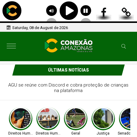
Saturday, 08 de August de 2026
ÚLTIMAS NOTÍCIAS
OAB/DF lança "violentômetro" sobre estágios da agressão
a mulheres
Direitos Humanos
Direitos Humanos
Geral
Justiça
Senado Fed