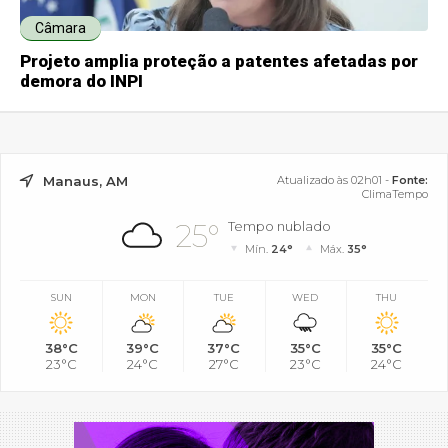
Câmara
Projeto amplia proteção a patentes afetadas por
demora do INPI
Manaus, AM
Atualizado às 02h01 -
Fonte:
ClimaTempo
25°
Tempo nublado
Mín.
24°
Máx.
35°
SUN
MON
TUE
WED
THU
38°C
39°C
37°C
35°C
35°C
23°C
24°C
27°C
23°C
24°C