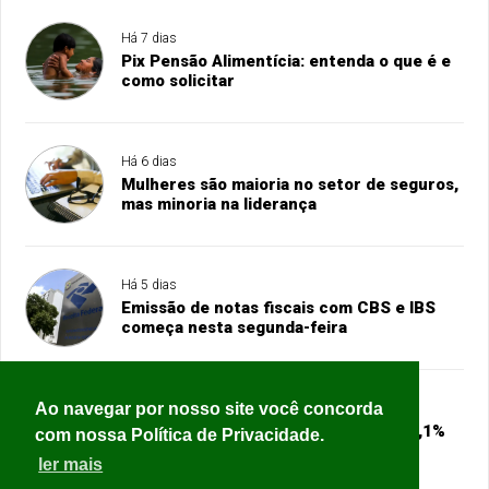
Há 7 dias
Pix Pensão Alimentícia: entenda o que é e
como solicitar
Há 6 dias
Mulheres são maioria no setor de seguros,
mas minoria na liderança
Há 5 dias
Emissão de notas fiscais com CBS e IBS
começa nesta segunda-feira
Ao navegar por nosso site você concorda
Há 4 dias
Ajuda internacional sofre corte de 23,1%
com nossa Política de Privacidade.
em 2025, o maior da história
ler mais