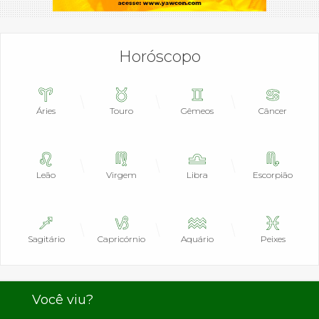
Horóscopo
Áries
Touro
Gêmeos
Câncer
Leão
Virgem
Libra
Escorpião
Sagitário
Capricórnio
Aquário
Peixes
Você viu?