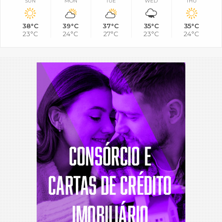
SUN
MON
TUE
WED
THU
38°C
39°C
37°C
35°C
35°C
23°C
24°C
27°C
23°C
24°C