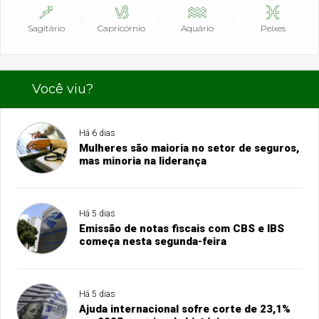
Sagitário
Capricórnio
Aquário
Peixes
Você viu?
Há 6 dias
Mulheres são maioria no setor de seguros,
mas minoria na liderança
Há 5 dias
Emissão de notas fiscais com CBS e IBS
começa nesta segunda-feira
Há 5 dias
Ajuda internacional sofre corte de 23,1%