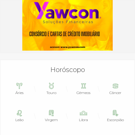
Horóscopo
Áries
Touro
Gêmeos
Câncer
Leão
Virgem
Libra
Escorpião