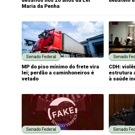
desafios nos 20 anos da Lei
debatem d
Maria da Penha
Senado Federal
Senado Fed
MP do piso mínimo do frete vira
CDH: violê
lei; perdão a caminhoneiros é
estrutura
vetado
à saúde in
Senado Federal
Senado Fed