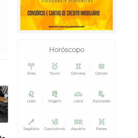
Horóscopo
Áries
Touro
Gêmeos
Câncer
Leão
Virgem
Libra
Escorpião
Sagitário
Capricórnio
Aquário
Peixes