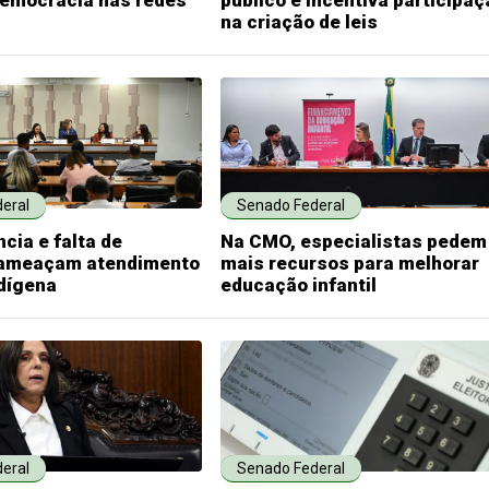
emocracia nas redes
público e incentiva participaç
na criação de leis
eral
Senado Federal
ncia e falta de
Na CMO, especialistas pedem
 ameaçam atendimento
mais recursos para melhorar
dígena
educação infantil
eral
Senado Federal