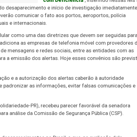
com Deficiência
, inserindo nessas leis 
 do desaparecimento e início de investigação imediatament
erão comunicar o fato aos portos, aeroportos, polícia
ais e internacionais.
celular como uma das diretrizes que devem ser seguidas para
 adiciona as empresas de telefonia móvel com provedores 
s de mensagens e redes sociais, entre as entidades com as
ara a emissão dos alertas. Hoje esses convênios são previs
ção e a autorização dos alertas caberão à autoridade
e padronizar as informações, evitar falsas comunicações e
olidariedade-PR), recebeu parecer favorável da senadora
ara análise da Comissão de Segurança Pública (CSP).