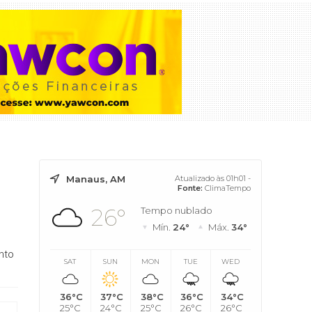
Manaus, AM
Atualizado às 01h01 -
Fonte:
ClimaTempo
26°
Tempo nublado
Mín.
24°
Máx.
34°
nto
SAT
SUN
MON
TUE
WED
36°C
37°C
38°C
36°C
34°C
25°C
24°C
25°C
26°C
26°C