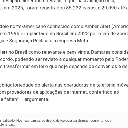
desaparecimentos no Brasil, o que, na avaliação dela,
, em 2025, foram registrados 85.232 casos, e 29.090 até a
modelo norte-americano conhecido como Amber Alert (Americ
 em 1996 e implantado no Brasil em 2023 por meio de acor
iça e Segurança Pública e a empresa Meta.
Alert no Brasil como relevante e bem-vinda, Damares consid
 acordo, podendo ser revisto a qualquer momento pelo Pode
 em transformar em lei o que hoje depende de convênios e de
obrigatoriedade do alerta nas operadoras de telefonia móve
om provedores de aplicações de internet, conferindo ao
lhe faltam — argumenta.
realizá-lo. Nos reservamos ao direito de reprovar ou eliminar comentários em
ofensivas.