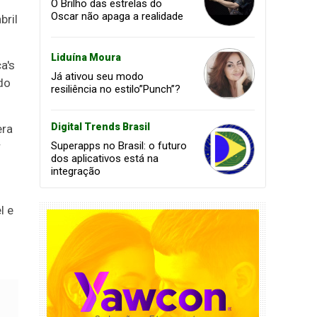
O Brilho das estrelas do
Oscar não apaga a realidade
bril
Liduína Moura
a's
Já ativou seu modo
do
resiliência no estilo”Punch”?
Digital Trends Brasil
era
Superapps no Brasil: o futuro
r
dos aplicativos está na
integração
l e