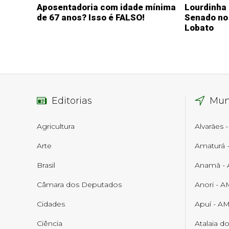
Aposentadoria com idade mínima
Lourdinha
de 67 anos? Isso é FALSO!
Senado no 
Lobato
Editorias
Mun
Agricultura
Alvarães 
Arte
Amaturá 
Brasil
Anamã -
Câmara dos Deputados
Anori - A
Cidades
Apuí - A
Ciência
Atalaia d