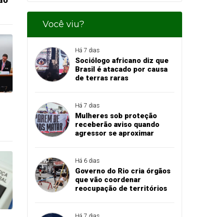
ão
Você viu?
Há 7 dias
Sociólogo africano diz que
Brasil é atacado por causa
de terras raras
Há 7 dias
Mulheres sob proteção
receberão aviso quando
agressor se aproximar
Há 6 dias
Governo do Rio cria órgãos
que vão coordenar
reocupação de territórios
Há 7 dias