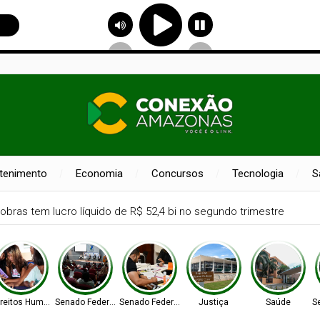
etenimento
Economia
Concursos
Tecnologia
S
 amplia participação nos pagamentos em bares e restaurantes
ireitos Humanos
Senado Federal
Senado Federal
Justiça
Saúde
S