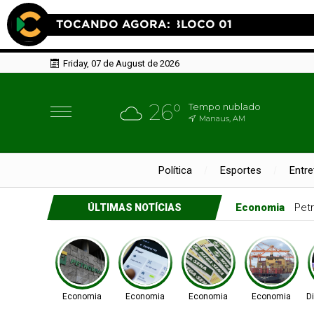
Friday, 07 de August de 2026
26°
Tempo nublado
Manaus, AM
Política
Esportes
Entr
Economia
Pix
ÚLTIMAS NOTÍCIAS
Economia
Economia
Economia
Economia
D