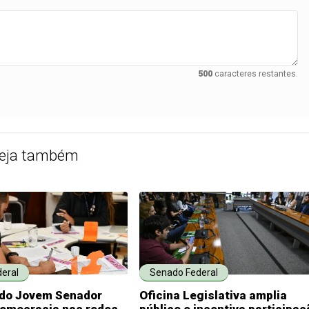
500
caracteres restantes.
eja também
eral
Senado Federal
do Jovem Senador
Oficina Legislativa amplia