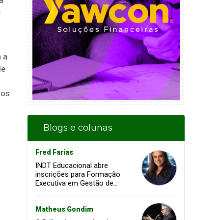
a
e
 a
de
tos
Blogs e colunas
Fred Farias
INDT Educacional abre
inscrições para Formação
Executiva em Gestão de
Projetos voltada à
transformação digital e
inovação
Matheus Gondim