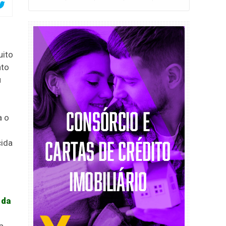
uito
nto
u
a o
cida
 da