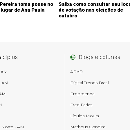
 Pereira toma posse no
Saiba como consultar seu loc
lugar de Ana Paula
de votação nas eleições de
outubro
icípios
Blogs e colunas
- AM
ADeD
- AM
Digital Trends Brasil
 AM
Empreenda
M
Fred Farias
M
Liduína Moura
o Norte - AM
Matheus Gondim