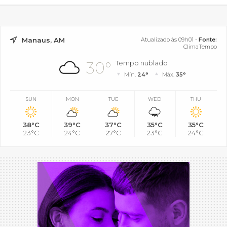
Manaus, AM
Atualizado às 09h01 -
Fonte:
ClimaTempo
30°
Tempo nublado
Mín.
24°
Máx.
35°
SUN
MON
TUE
WED
THU
38°C
39°C
37°C
35°C
35°C
23°C
24°C
27°C
23°C
24°C