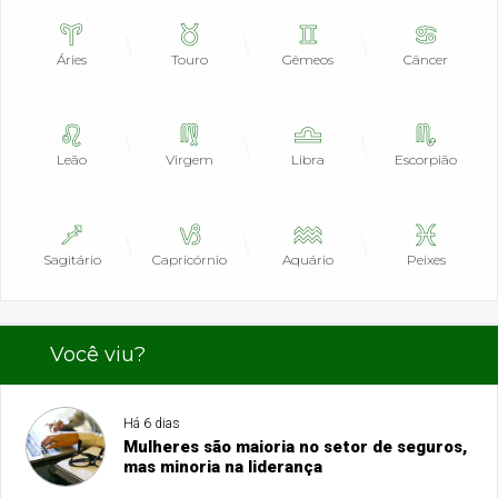
Áries
Touro
Gêmeos
Câncer
Leão
Virgem
Libra
Escorpião
Sagitário
Capricórnio
Aquário
Peixes
Você viu?
Há 6 dias
Mulheres são maioria no setor de seguros,
mas minoria na liderança