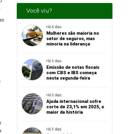
o
.
Você viu?
as
Há 6 dias
Mulheres são maioria no
setor de seguros, mas
minoria na liderança
Há 5 dias
Emissão de notas fiscais
com CBS e IBS começa
nesta segunda-feira
o
Há 5 dias
Ajuda internacional sofre
corte de 23,1% em 2025, o
maior da história
r
Há 5 dias
a