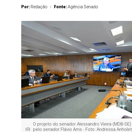
Por:
Redação
Fonte:
Agência Senado
O projeto do senador Alessandro Vieira (MDB-SE) 
pelo senador Flávio Arns - Foto: Andressa Anhole