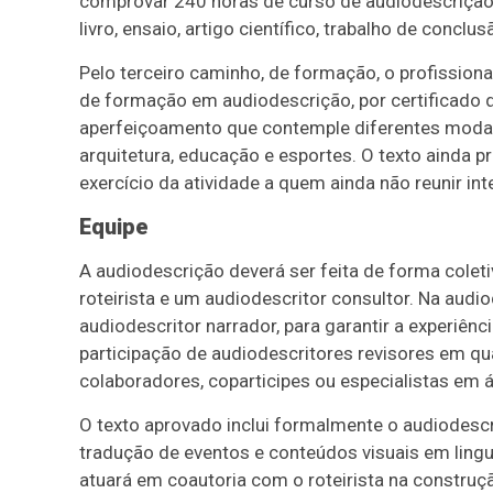
comprovar 240 horas de curso de audiodescrição
livro, ensaio, artigo científico, trabalho de conc
Pelo terceiro caminho, de formação, o profission
de formação em audiodescrição, por certificado d
aperfeiçoamento que contemple diferentes modali
arquitetura, educação e esportes. O texto ainda p
exercício da atividade a quem ainda não reunir int
Equipe
A audiodescrição deverá ser feita de forma cole
roteirista e um audiodescritor consultor. Na aud
audiodescritor narrador, para garantir a experiên
participação de audiodescritores revisores em qu
colaboradores, coparticipes ou especialistas em 
O texto aprovado inclui formalmente o audiodescrit
tradução de eventos e conteúdos visuais em lingu
atuará em coautoria com o roteirista na construçã