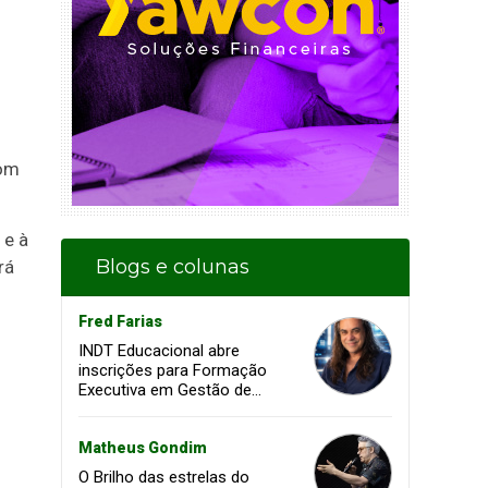
com
 e à
Blogs e colunas
rá
Fred Farias
INDT Educacional abre
inscrições para Formação
Executiva em Gestão de
Projetos voltada à
transformação digital e
inovação
Matheus Gondim
O Brilho das estrelas do