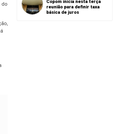
Copom inicia nesta terça
a do
reunião para definir taxa
básica de juros
ção,
rá
a