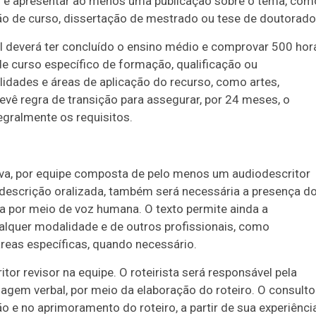
 e apresentar ao menos uma publicação sobre o tema, com
lusão de curso, dissertação de mestrado ou tese de doutorado
al deverá ter concluído o ensino médio e comprovar 500 hor
e curso específico de formação, qualificação ou
dades e áreas de aplicação do recurso, como artes,
revê regra de transição para assegurar, por 24 meses, o
egralmente os requisitos.
tiva, por equipe composta de pelo menos um audiodescritor
iodescrição oralizada, também será necessária a presença d
cia por meio de voz humana. O texto permite ainda a
alquer modalidade e de outros profissionais, como
áreas específicas, quando necessário.
or revisor na equipe. O roteirista será responsável pela
agem verbal, por meio da elaboração do roteiro. O consulto
o e no aprimoramento do roteiro, a partir de sua experiênci