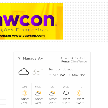
Manaus, AM
Atualizado às 13h01 -
Fonte:
ClimaTempo
35°
Tempo nublado
Mín.
24°
Máx.
35°
SUN
MON
TUE
WED
THU
38°C
39°C
37°C
35°C
35°C
23°C
24°C
27°C
23°C
24°C