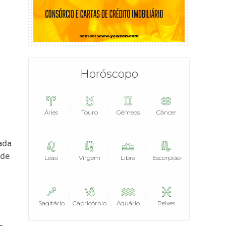
Horóscopo
Áries
Touro
Gêmeos
Câncer
iada
 de
Leão
Virgem
Libra
Escorpião
Sagitário
Capricórnio
Aquário
Peixes