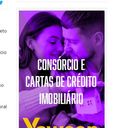
eto
cio
so
oral