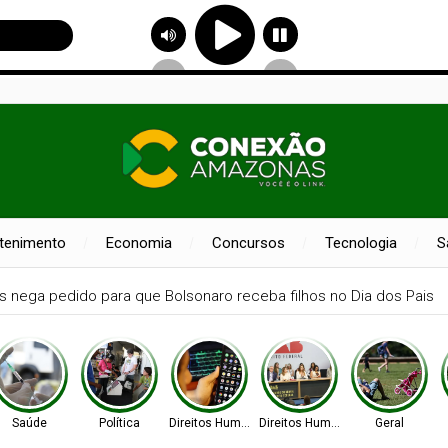
etenimento
Economia
Concursos
Tecnologia
S
nos
Agência Nacional de Proteção de Dados investiga plataforma
Saúde
Política
Direitos Humanos
Direitos Humanos
Geral