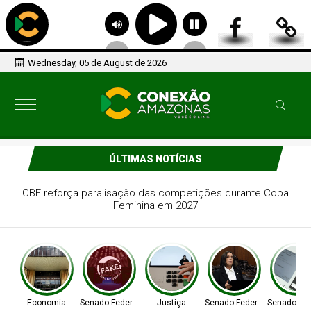
Wednesday, 05 de August de 2026
ÚLTIMAS NOTÍCIAS
Lei garante frete mínimo no transporte de cargas; saiba o
que muda
Economia
Senado Federal
Justiça
Senado Federal
Senado Fed