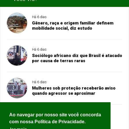
Há 6 dias
Gênero, raça e origem familiar definem
mobilidade social, diz estudo
Há 6 dias
Sociólogo africano diz que Brasil é atacado
por causa de terras raras
Há 6 dias
Mulheres sob proteção receberão aviso
quando agressor se aproximar
Ao navegar por nosso site você concorda
Há 5 dias
Governo do Rio cria órgãos que vão
com nossa Política de Privacidade.
coordenar reocupação de territórios