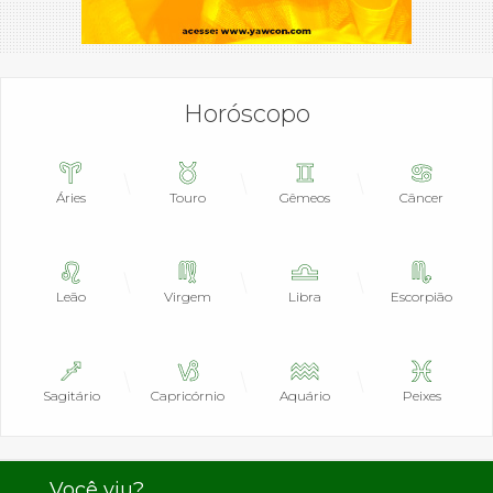
Horóscopo
Áries
Touro
Gêmeos
Câncer
Leão
Virgem
Libra
Escorpião
Sagitário
Capricórnio
Aquário
Peixes
Você viu?