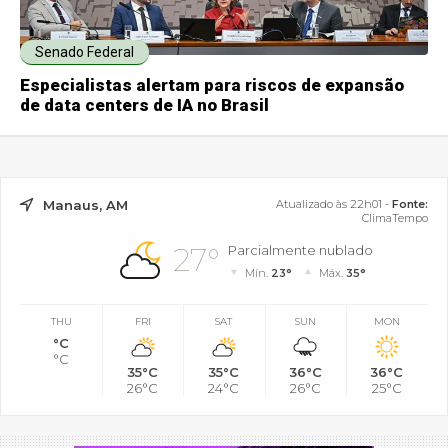
Senado Federal
Especialistas alertam para riscos de expansão
de data centers de IA no Brasil
Manaus, AM
Atualizado às 22h01 -
Fonte:
ClimaTempo
27°
Parcialmente nublado
Mín.
23°
Máx.
35°
THU
FRI
SAT
SUN
MON
°C
°C
35°C
35°C
36°C
36°C
26°C
24°C
26°C
25°C