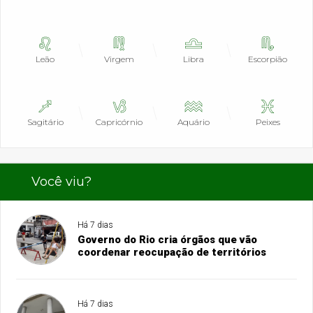
Leão
Virgem
Libra
Escorpião
Sagitário
Capricórnio
Aquário
Peixes
Você viu?
Há 7 dias
Governo do Rio cria órgãos que vão
coordenar reocupação de territórios
Há 7 dias