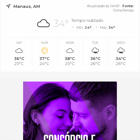
Manaus, AM
Atualizado às 14h01 -
Fonte:
ClimaTempo
34°
Tempo nublado
Mín.
24°
Máx.
34°
SAT
SUN
MON
TUE
WED
36°C
37°C
38°C
36°C
34°C
25°C
24°C
25°C
26°C
26°C