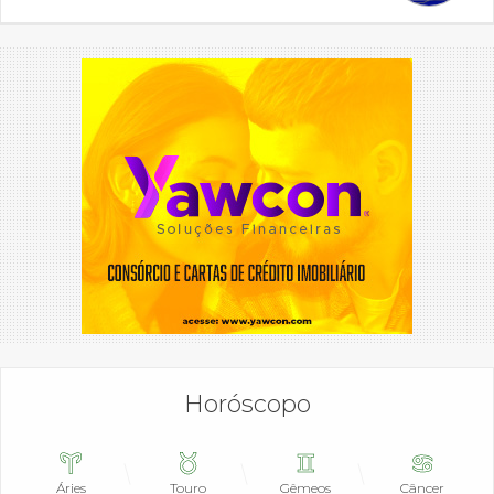
Horóscopo
Áries
Touro
Gêmeos
Câncer