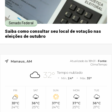
Senado Federal
Saiba como consultar seu local de votação nas
eleições de outubro
Manaus, AM
Atualizado às 18h01 -
Fonte:
ClimaTempo
32°
Tempo nublado
Mín.
24°
Máx.
35°
FRI
SAT
SUN
MON
TUE
35°C
36°C
37°C
37°C
36°C
24°C
25°C
24°C
25°C
21°C