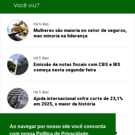
Você viu?
Há 6 dias
Mulheres são maioria no setor de seguros,
mas minoria na liderança
Há 5 dias
Emissão de notas fiscais com CBS e IBS
começa nesta segunda-feira
Há 5 dias
Ajuda internacional sofre corte de 23,1%
em 2025, o maior da história
Ao navegar por nosso site você concorda
Há 5 dias
Copom inicia nesta terça reunião para
com nossa Política de Privacidade.