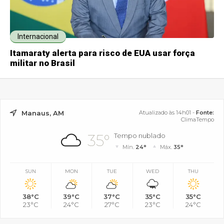
Internacional
Itamaraty alerta para risco de EUA usar força
militar no Brasil
Manaus, AM
Atualizado às 14h01 -
Fonte:
ClimaTempo
35°
Tempo nublado
Mín.
24°
Máx.
35°
SUN
MON
TUE
WED
THU
38°C
39°C
37°C
35°C
35°C
23°C
24°C
27°C
23°C
24°C