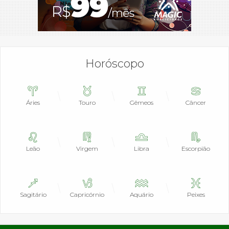
Horóscopo
Áries
Touro
Gêmeos
Câncer
Leão
Virgem
Libra
Escorpião
Sagitário
Capricórnio
Aquário
Peixes