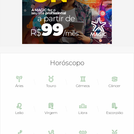
Horóscopo
Áries
Touro
Gêmeos
Câncer
Leão
Virgem
Libra
Escorpião