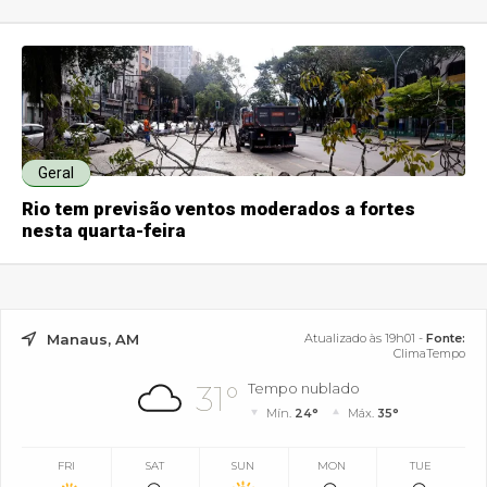
Geral
Rio tem previsão ventos moderados a fortes
nesta quarta-feira
Manaus, AM
Atualizado às 19h01 -
Fonte:
ClimaTempo
31°
Tempo nublado
Mín.
24°
Máx.
35°
FRI
SAT
SUN
MON
TUE