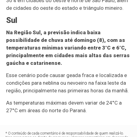
30% em cidades do oeste e norte de São Paulo, além
de cidades do oeste do estado e triângulo mineiro.
Sul
Na Região Sul, a previsão indica baixa
possibilidade de chuva até domingo (8), com as
temperaturas mínimas variando entre 3°C e 6°C,
principalmente em cidades mais altas das serras
gaúcha e catarinense.
Esse cenário pode causar geada fraca e localizada e
condições para neblina ou nevoeiro na faixa leste da
região, principalmente nas primeiras horas da manhã.
As temperaturas máximas devem variar de 24°C a
27°C em áreas do norte do Paraná.
* O conteúdo de cada comentário é de responsabilidade de quem realizá-lo.