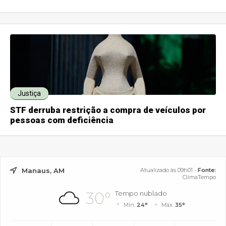
Justiça
STF derruba restrição a compra de veículos por
pessoas com deficiência
Manaus, AM
Atualizado às 09h01 -
Fonte:
ClimaTempo
30°
Tempo nublado
Mín.
24°
Máx.
35°