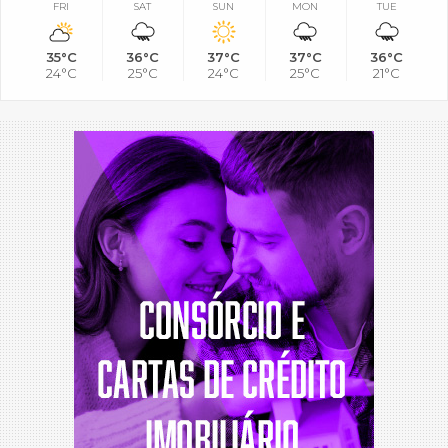
FRI
SAT
SUN
MON
TUE
35°C
36°C
37°C
37°C
36°C
24°C
25°C
24°C
25°C
21°C