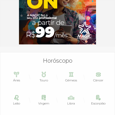
Horóscopo
Áries
Touro
Gêmeos
Câncer
Leão
Virgem
Libra
Escorpião