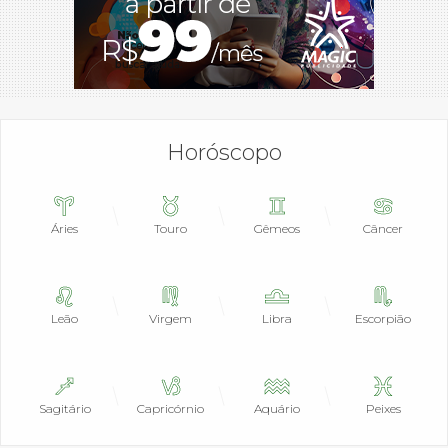
Horóscopo
Áries
Touro
Gêmeos
Câncer
Leão
Virgem
Libra
Escorpião
Sagitário
Capricórnio
Aquário
Peixes