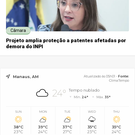
Câmara
Projeto amplia proteção a patentes afetadas por
demora do INPI
Manaus, AM
Atualizado às 05h01 -
Fonte:
ClimaTempo
24°
Tempo nublado
Mín.
24°
Máx.
35°
SUN
MON
TUE
WED
THU
38°C
39°C
37°C
35°C
35°C
23°C
24°C
27°C
23°C
24°C