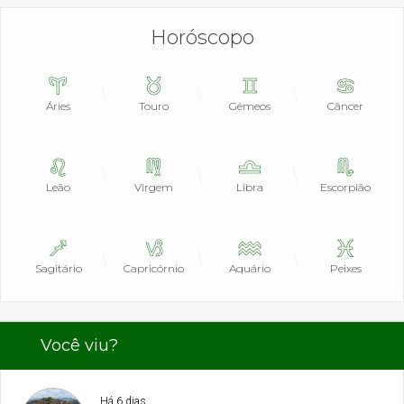
Horóscopo
Áries
Touro
Gêmeos
Câncer
Leão
Virgem
Libra
Escorpião
Sagitário
Capricórnio
Aquário
Peixes
Você viu?
Há 6 dias