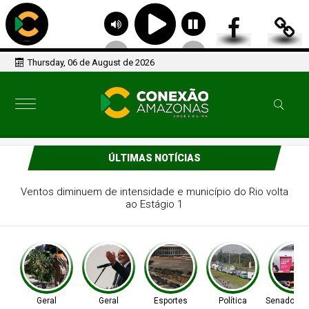
Thursday, 06 de August de 2026
ÚLTIMAS NOTÍCIAS
Busca por profundidade e dinamismo marca 40 anos do
Revista Brasil
Geral
Geral
Esportes
Política
Senado Fed