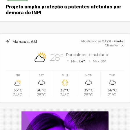
Projeto amplia proteção a patentes afetadas por
demora do INPI
Manaus, AM
Atualizado às 08h01 -
Fonte:
ClimaTempo
28°
Parcialmente nublado
Mín.
24°
Máx.
35°
FRI
SAT
SUN
MON
TUE
35°C
36°C
37°C
37°C
36°C
24°C
25°C
24°C
25°C
21°C