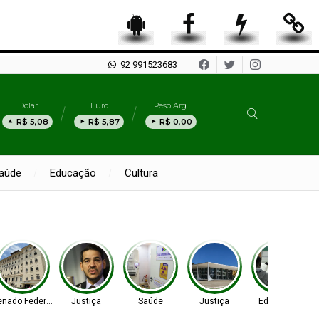
92 991523683
Dólar
Euro
Peso Arg.
R$ 5,08
R$ 5,87
R$ 0,00
aúde
Educação
Cultura
plataforma
enado Federal
Justiça
Saúde
Justiça
Educação