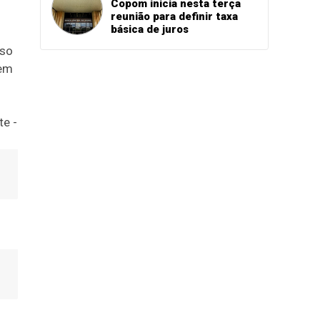
Copom inicia nesta terça
reunião para definir taxa
básica de juros
sso
 em