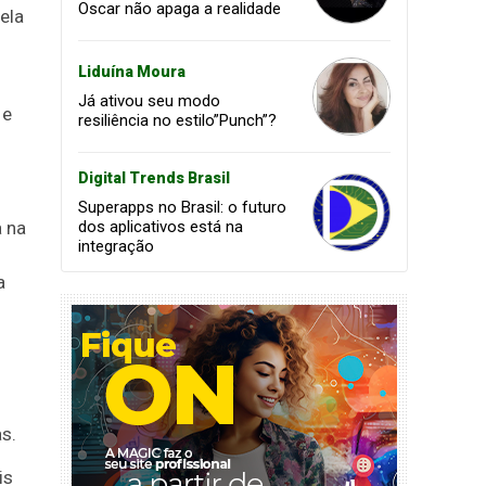
Oscar não apaga a realidade
ela
Liduína Moura
Já ativou seu modo
 e
resiliência no estilo”Punch”?
Digital Trends Brasil
Superapps no Brasil: o futuro
a na
dos aplicativos está na
integração
a
s.
is