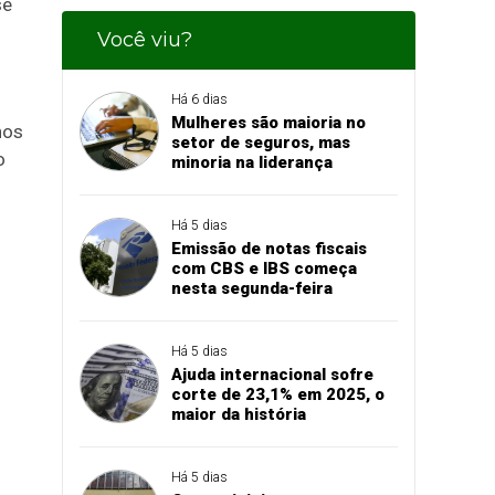
se
Você viu?
Há 6 dias
Mulheres são maioria no
nos
setor de seguros, mas
o
minoria na liderança
Há 5 dias
Emissão de notas fiscais
com CBS e IBS começa
nesta segunda-feira
Há 5 dias
Ajuda internacional sofre
corte de 23,1% em 2025, o
maior da história
Há 5 dias