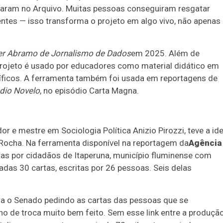
ficaram no Arquivo. Muitas pessoas conseguiram resgatar
entes — isso transforma o projeto em algo vivo, não apenas
er Abramo de Jornalismo de Dados
em 2025. Além de
o projeto é usado por educadores como material didático em
tíficos. A ferramenta também foi usada em reportagens de
dio Novelo
, no episódio Carta Magna.
or e mestre em Sociologia Política Anizio Pirozzi, teve a ide
os Rocha. Na ferramenta disponível na reportagem da
Agência
itas por cidadãos de Itaperuna, município fluminense com
das 30 cartas, escritas por 26 pessoas. Seis delas
ara o Senado pedindo as cartas das pessoas que se
lho de troca muito bem feito. Sem esse link entre a produçã