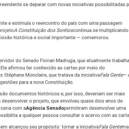
reendente se deparar com novas iniciativas possibilitadas p
rmite e estimula o reencontro do país com uma passagem
projeto
A Constituição dos Sonhos
continua se multiplicando
ssão histórica e social importante — comemorou.
servidor do Senado Florian Madruga, que atualmente trabalh
le afirmou ter conhecido as cartas por meio do
ês Stéphane Monclaire, que tratava da iniciativa
Fala Gente
— 
estões para a nova Constituição.
s são documentos históricos e, por isso, deveriam ser mais
a desenvolver o projeto, que envolveu quase dois anos de
rceria com a
Agência Senado
permitiram desenvolver uma
ossibilita a qualquer pessoa consultar o acervo com as carta
m alcançou seu propósito: tornar a iniciativa
Fala Gente
ma