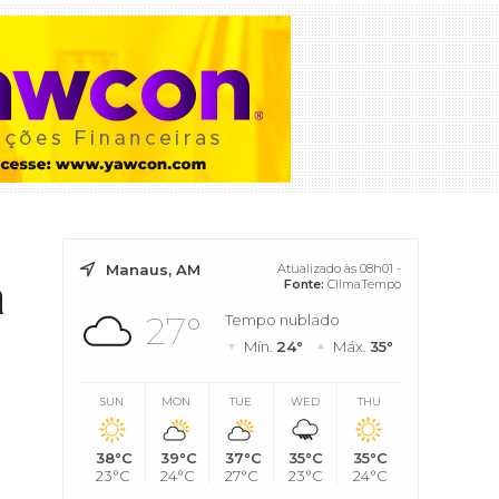
Manaus, AM
Atualizado às 08h01 -
a
Fonte:
ClimaTempo
27°
Tempo nublado
Mín.
24°
Máx.
35°
SUN
MON
TUE
WED
THU
38°C
39°C
37°C
35°C
35°C
23°C
24°C
27°C
23°C
24°C