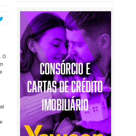
. O
um
e
al
de