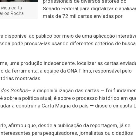
profissionais de diversos setores do
nviou carta
Senado Federal para digitalizar e analisa
Carlos Rocha
mais de 72 mil cartas enviadas por
disponível ao público por meio de uma aplicação interativ
essoa pode procurá-las usando diferentes critérios de busca
ilme, uma produção independente, localizar as cartas enviad
o da ferramenta, a equipe da ONA Films, responsável pelo
stórias mostradas.
o dos Sonhos
— a disponibilização das cartas — foi fundamen
é sobre a política atual; é sobre o processo histórico em qu
udar a construir a Carta Magna do país — disse o cineasta L
le, afirmou que, desde a publicação da reportagem, já se
nteressantes para pesquisadores, jornalistas ou cidadãos