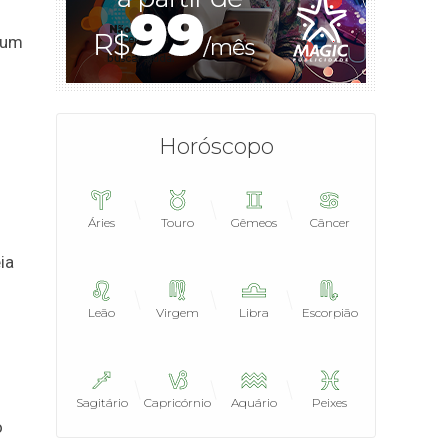
 um
Horóscopo
Áries
Touro
Gêmeos
Câncer
ia
Leão
Virgem
Libra
Escorpião
Sagitário
Capricórnio
Aquário
Peixes
o