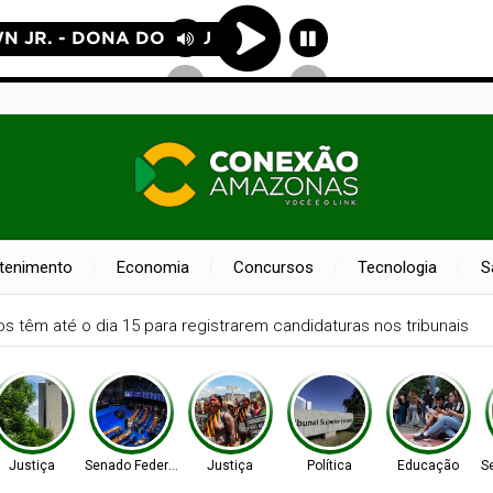
etenimento
Economia
Concursos
Tecnologia
S
nos
AGU se reúne com Discord e cobra proteção de crianças na 
Justiça
Senado Federal
Justiça
Política
Educação
S