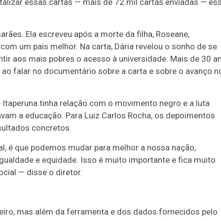
talizar essas cartas — mais de 72 mil cartas enviadas — es
arães. Ela escreveu após a morte da filha, Roseane,
com um país melhor. Na carta, Dária revelou o sonho de se
ntir aos mais pobres o acesso à universidade. Mais de 30 a
ao falar no documentário sobre a carta e sobre o avanço n
 Itaperuna tinha relação com o movimento negro e a luta
vam a educação. Para Luiz Carlos Rocha, os depoimentos
sultados concretos.
al, é que podemos mudar para melhor a nossa nação,
 igualdade e equidade. Isso é muito importante e fica muito
cial — disse o diretor.
nceiro, mas além da ferramenta e dos dados fornecidos pelo