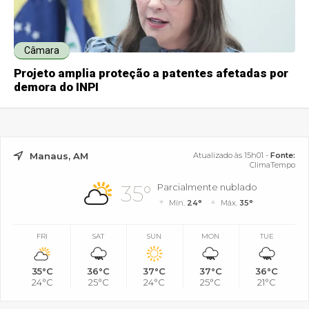
Câmara
Projeto amplia proteção a patentes afetadas por
demora do INPI
Manaus, AM
Atualizado às 15h01 -
Fonte:
ClimaTempo
35°
Parcialmente nublado
Mín.
24°
Máx.
35°
FRI
SAT
SUN
MON
TUE
35°C
36°C
37°C
37°C
36°C
24°C
25°C
24°C
25°C
21°C