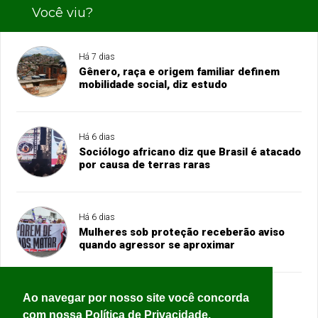
Você viu?
Há 7 dias
Gênero, raça e origem familiar definem
mobilidade social, diz estudo
Há 6 dias
Sociólogo africano diz que Brasil é atacado
por causa de terras raras
Há 6 dias
Mulheres sob proteção receberão aviso
quando agressor se aproximar
Ao navegar por nosso site você concorda
Há 6 dias
Governo do Rio cria órgãos que vão
com nossa Política de Privacidade.