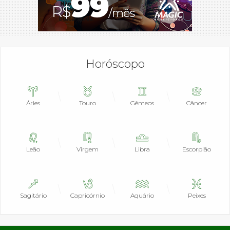
Horóscopo
Áries
Touro
Gêmeos
Câncer
Leão
Virgem
Libra
Escorpião
Sagitário
Capricórnio
Aquário
Peixes