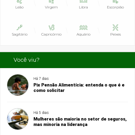
Leão
Virgem
Libra
Escorpião
Sagitário
Capricórnio
Aquário
Peixes
Você viu?
Há 7 dias
Pix Pensão Alimentícia: entenda o que é e
como solicitar
Há 5 dias
Mulheres são maioria no setor de seguros,
mas minoria na liderança