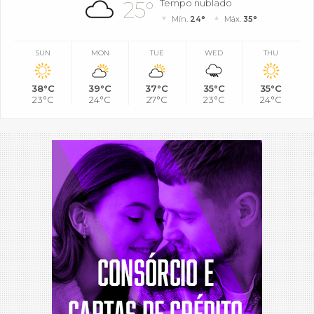
25°
Tempo nublado
Mín.
24°
Máx.
35°
SUN
MON
TUE
WED
THU
38°C
39°C
37°C
35°C
35°C
23°C
24°C
27°C
23°C
24°C