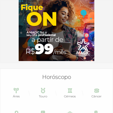
Horóscopo
Áries
Touro
Gêmeos
Câncer