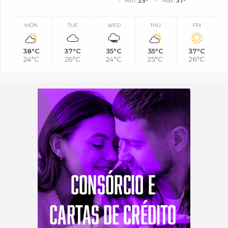
Mín.
25°
Máx.
37°
MON
TUE
WED
THU
FRI
38°C
37°C
35°C
35°C
37°C
24°C
26°C
24°C
25°C
26°C