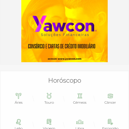
Horóscopo
Áries
Touro
Gêmeos
Câncer
Leão
Virgem
Libra
Escorpião