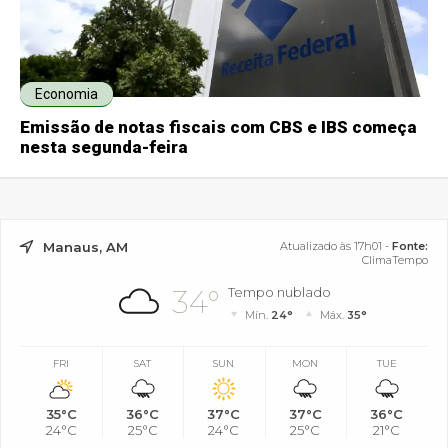
Economia
Emissão de notas fiscais com CBS e IBS começa
nesta segunda-feira
Manaus, AM
Atualizado às 17h01 -
Fonte:
ClimaTempo
34°
Tempo nublado
Mín.
24°
Máx.
35°
FRI
SAT
SUN
MON
TUE
35°C
36°C
37°C
37°C
36°C
24°C
25°C
24°C
25°C
21°C