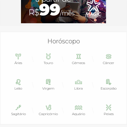
Horóscopo
Áries
Touro
Gêmeos
Câncer
Leão
Virgem
Libra
Escorpião
Sagitário
Capricórnio
Aquário
Peixes