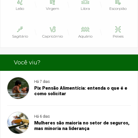
Leão
Virgem
Libra
Escorpião
Sagitário
Capricórnio
Aquário
Peixes
Você viu?
Há 7 dias
Pix Pensão Alimentícia: entenda o que é e
como solicitar
Há 6 dias
Mulheres são maioria no setor de seguros,
mas minoria na liderança