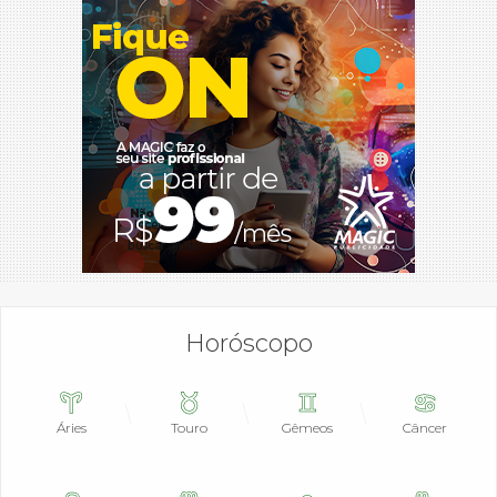
Horóscopo
Áries
Touro
Gêmeos
Câncer