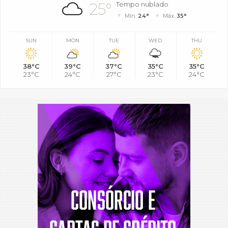
25°
Tempo nublado
Mín.
24°
Máx.
35°
SUN
MON
TUE
WED
THU
38°C
39°C
37°C
35°C
35°C
23°C
24°C
27°C
23°C
24°C