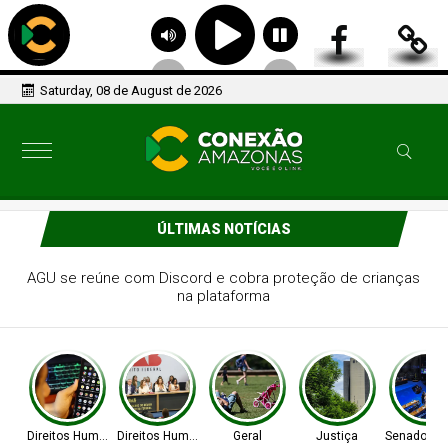
Saturday, 08 de August de 2026
ÚLTIMAS NOTÍCIAS
OAB/DF lança "violentômetro" sobre estágios da agressão
a mulheres
Direitos Humanos
Direitos Humanos
Geral
Justiça
Senado Fed