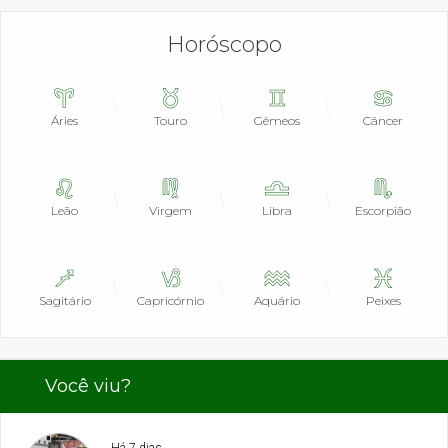
Horóscopo
Áries
Touro
Gêmeos
Câncer
Leão
Virgem
Libra
Escorpião
Sagitário
Capricórnio
Aquário
Peixes
Você viu?
Há 7 dias