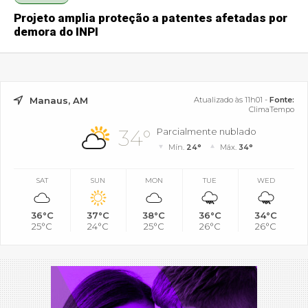
Projeto amplia proteção a patentes afetadas por
demora do INPI
Manaus, AM
Atualizado às 11h01 -
Fonte:
ClimaTempo
34°
Parcialmente nublado
Mín.
24°
Máx.
34°
SAT
SUN
MON
TUE
WED
36°C
37°C
38°C
36°C
34°C
25°C
24°C
25°C
26°C
26°C