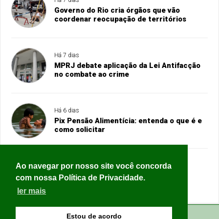
Governo do Rio cria órgãos que vão
coordenar reocupação de territórios
Há 7 dias
MPRJ debate aplicação da Lei Antifacção
no combate ao crime
Há 6 dias
Pix Pensão Alimentícia: entenda o que é e
como solicitar
Ao navegar por nosso site você concorda
Há 7 dias
Estado de São Paulo teve 10% mais
com nossa Política de Privacidade.
feminicídios no 1º semestre de 2026
ler mais
Estou de acordo