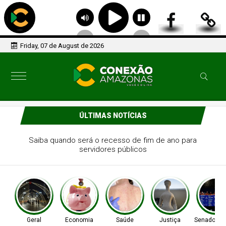
Friday, 07 de August de 2026
ÚLTIMAS NOTÍCIAS
Retiradas da poupança superam depósitos em R$ 7,15
bilhões em julho
Geral
Economia
Saúde
Justiça
Senado Fed