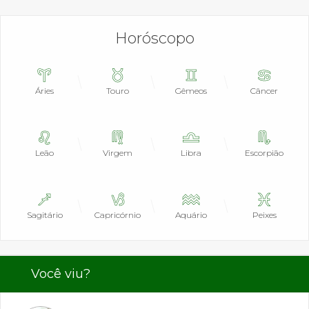
Horóscopo
Áries
Touro
Gêmeos
Câncer
Leão
Virgem
Libra
Escorpião
Sagitário
Capricórnio
Aquário
Peixes
Você viu?