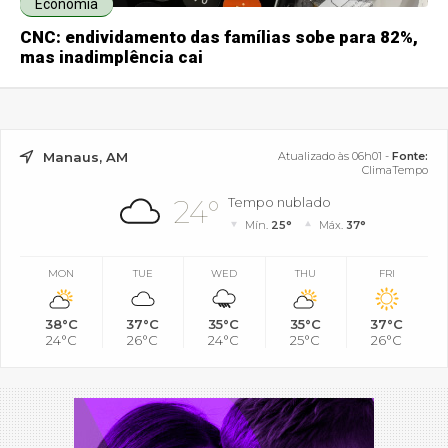
Economia
CNC: endividamento das famílias sobe para 82%,
mas inadimplência cai
Manaus, AM
Atualizado às 06h01 -
Fonte:
ClimaTempo
24°
Tempo nublado
Mín.
25°
Máx.
37°
MON
TUE
WED
THU
FRI
38°C
37°C
35°C
35°C
37°C
24°C
26°C
24°C
25°C
26°C