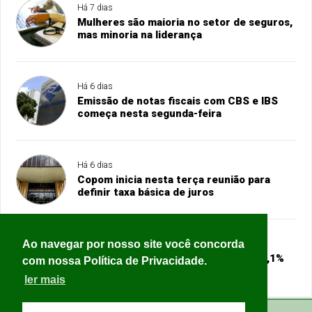
Há 7 dias
Mulheres são maioria no setor de seguros,
mas minoria na liderança
Há 6 dias
Emissão de notas fiscais com CBS e IBS
começa nesta segunda-feira
Há 6 dias
Copom inicia nesta terça reunião para
definir taxa básica de juros
Ao navegar por nosso site você concorda
Há 6 dias
Ajuda internacional sofre corte de 23,1%
com nossa Política de Privacidade.
em 2025, o maior da história
ler mais