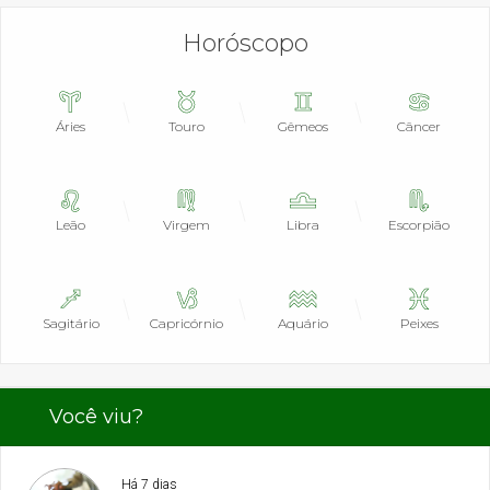
Horóscopo
Áries
Touro
Gêmeos
Câncer
Leão
Virgem
Libra
Escorpião
Sagitário
Capricórnio
Aquário
Peixes
Você viu?
Há 7 dias