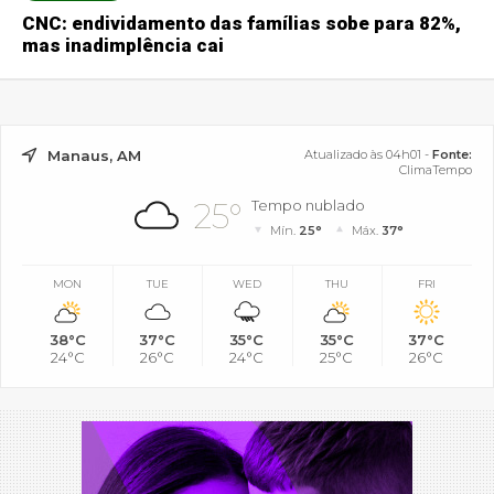
CNC: endividamento das famílias sobe para 82%,
mas inadimplência cai
Manaus, AM
Atualizado às 04h01 -
Fonte:
ClimaTempo
25°
Tempo nublado
Mín.
25°
Máx.
37°
MON
TUE
WED
THU
FRI
38°C
37°C
35°C
35°C
37°C
24°C
26°C
24°C
25°C
26°C