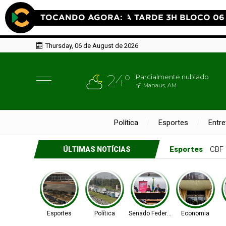
Thursday, 06 de August de 2026
24°
Parcialmente nublado
Manaus, AM
Política
Esportes
Entr
Política
Lei ga
ÚLTIMAS NOTÍCIAS
Esportes
Política
Senado Federal
Economia