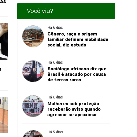
das
Você viu?
Há 6 dias
Gênero, raça e origem
familiar definem mobilidade
social, diz estudo
Há 6 dias
m
Sociólogo africano diz que
Brasil é atacado por causa
de terras raras
Há 6 dias
Mulheres sob proteção
receberão aviso quando
agressor se aproximar
Há 5 dias