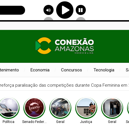
etenimento
Economia
Concursos
Tecnologia
S
rante frete mínimo no transporte de cargas; saiba o que muda
Política
Senado Federal
Geral
Justiça
Geral
S