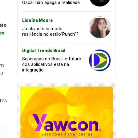
Oscar não apaga a realidade
Liduína Moura
eio
Já ativou seu modo
os
resiliência no estilo”Punch”?
Digital Trends Brasil
Superapps no Brasil: o futuro
dos aplicativos está na
om
integração
as
tes