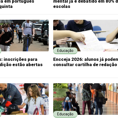
ia em português
mental já é debatido em 80% 
quinta
escolas
Educação
: inscrições para
Encceja 2026: alunos já pode
dição estão abertas
consultar cartilha de redação
Educação