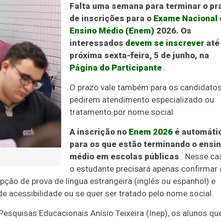
Falta uma semana para terminar o pr
de inscrições para o
Exame Nacional 
Ensino Médio (Enem)
2026. Os
interessados
devem se inscrever
até
próxima sexta-feira, 5 de junho, na
Página do Participante
.
O prazo vale também para os candidato
pedirem atendimento especializado ou
tratamento por nome social.
A inscrição no
Enem 2026
é automáti
para os que estão terminando o ensi
médio em escolas públicas
. Nesse ca
o estudante precisará apenas confirmar 
opção de prova de língua estrangeira (inglês ou espanhol) e
de acessibilidade ou se quer ser tratado pelo nome social.
esquisas Educacionais Anísio Teixeira (Inep), os alunos qu