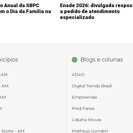
ão Anual da SBPC
Enade 2026: divulgada respos
m o Dia da Família na
a pedido de atendimento
especializado
icípios
Blogs e colunas
- AM
ADeD
- AM
Digital Trends Brasil
 AM
Empreenda
M
Fred Farias
M
Liduína Moura
o Norte - AM
Matheus Gondim