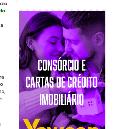
azo
do
 a
s
ca
no
so,
a
e