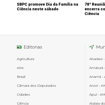
SBPC promove Dia da Família na
78ª Reuni
Ciência neste sábado
encerra co
Ciência
Editorias
Mun
Agricultura
Alvarães 
Arte
Amaturá 
Brasil
Anamã -
Câmara dos Deputados
Anori - A
Cidades
Apuí - A
Ciência
Atalaia d