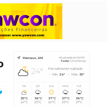
Manaus, AM
Atualizado às 04h01 -
o
Fonte:
ClimaTempo
24°
Parcialmente nublado
Mín.
24°
Máx.
35°
FRI
SAT
SUN
MON
TUE
35°C
36°C
37°C
37°C
36°C
24°C
25°C
24°C
25°C
21°C