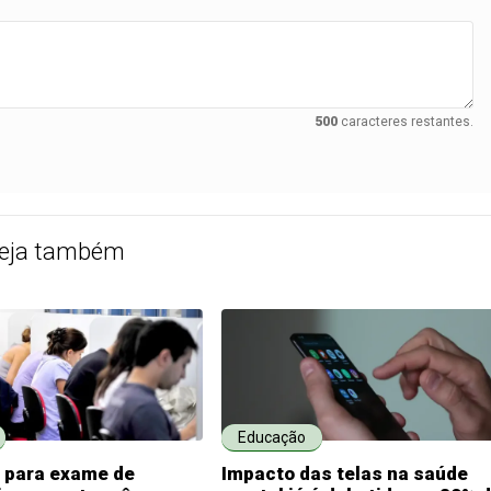
500
caracteres restantes.
eja também
Educação
s para exame de
Impacto das telas na saúde