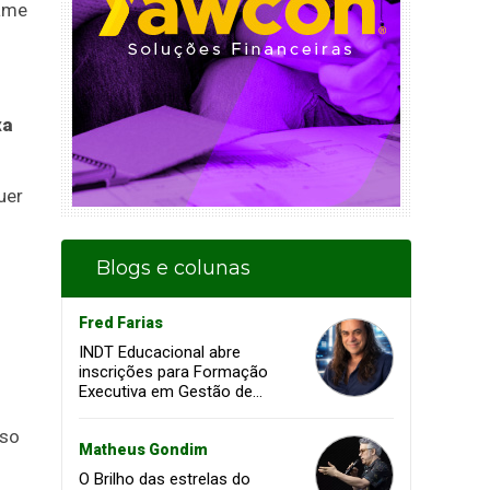
xame
xa
uer
Blogs e colunas
Fred Farias
INDT Educacional abre
inscrições para Formação
Executiva em Gestão de
Projetos voltada à
transformação digital e
sso
inovação
Matheus Gondim
O Brilho das estrelas do