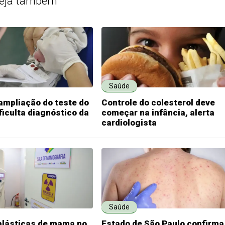
eja também
Saúde
ampliação do teste do
Controle do colesterol deve
ficulta diagnóstico da
começar na infância, alerta
cardiologista
Saúde
plásticas de mama no
Estado de São Paulo confirma