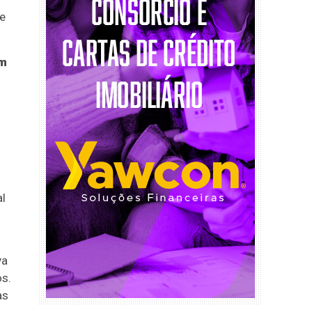
de
em
al
va
os.
as