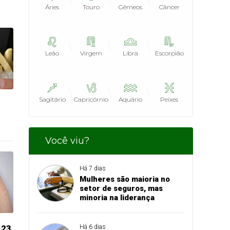
Áries
Touro
Gêmeos
Câncer
Leão
Virgem
Libra
Escorpião
Sagitário
Capricórnio
Aquário
Peixes
Você viu?
Há 7 dias
Mulheres são maioria no
setor de seguros, mas
minoria na liderança
 23
Há 6 dias