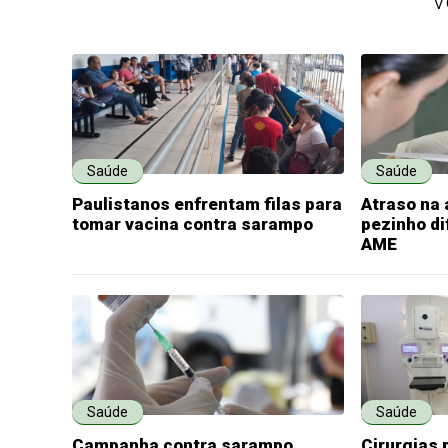
V
Saúde
Saúde
Paulistanos enfrentam filas para
Atraso na 
tomar vacina contra sarampo
pezinho di
AME
Saúde
Saúde
Campanha contra sarampo
Cirurgias 