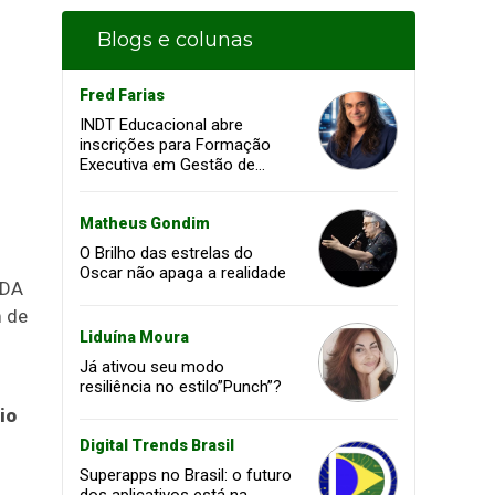
Blogs e colunas
Fred Farias
INDT Educacional abre
inscrições para Formação
Executiva em Gestão de
Projetos voltada à
transformação digital e
inovação
Matheus Gondim
O Brilho das estrelas do
Oscar não apaga a realidade
VDA
m de
Liduína Moura
Já ativou seu modo
resiliência no estilo”Punch”?
io
Digital Trends Brasil
Superapps no Brasil: o futuro
dos aplicativos está na