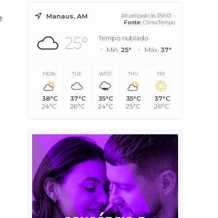
Manaus, AM
Atualizado às 05h01 -
e
Fonte:
ClimaTempo
s
25°
Tempo nublado
Mín.
25°
Máx.
37°
MON
TUE
WED
THU
FRI
38°C
37°C
35°C
35°C
37°C
24°C
26°C
24°C
25°C
26°C