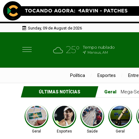
Sunday, 09 de August de 2026
25°
Tempo nublado
Manaus, AM
Política
Esportes
Entr
Esportes
Teni
ÚLTIMAS NOTÍCIAS
Geral
Esportes
Saúde
Geral