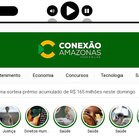
etenimento
Economia
Concursos
Tecnologia
S
sta Bia Haddad anuncia pausa na carreira neste segundo semestr
Justiça
Direitos Humanos
Saúde
Saúde
Saúde