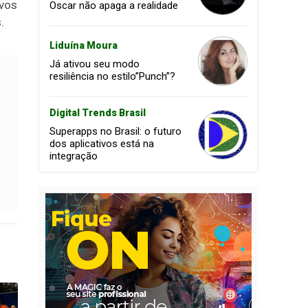
ovos
Oscar não apaga a realidade
.
Liduína Moura
Já ativou seu modo
resiliência no estilo”Punch”?
Digital Trends Brasil
Superapps no Brasil: o futuro
dos aplicativos está na
integração