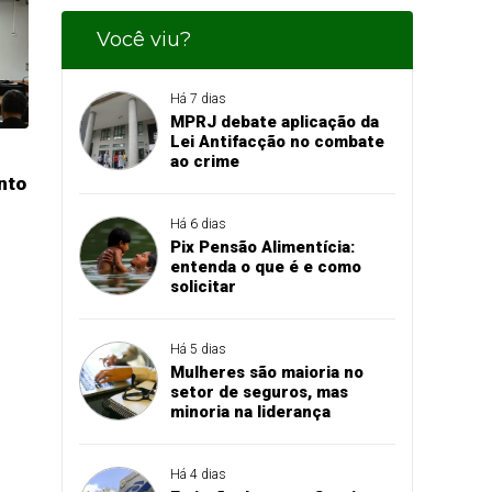
Você viu?
Há 7 dias
MPRJ debate aplicação da
Lei Antifacção no combate
ao crime
nto
Há 6 dias
Pix Pensão Alimentícia:
entenda o que é e como
solicitar
Há 5 dias
Mulheres são maioria no
setor de seguros, mas
minoria na liderança
Há 4 dias