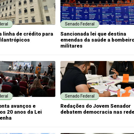
eral
Senado Federal
 linha de crédito para
Sancionada lei que destina
filantrópicos
emendas da saúde a bombeir
militares
eral
Senado Federal
onta avanços e
Redações do Jovem Senador
os 20 anos da Lei
debatem democracia nas red
Penha