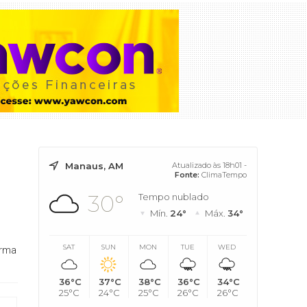
Manaus, AM
Atualizado às 18h01 -
Fonte:
ClimaTempo
30°
Tempo nublado
Mín.
24°
Máx.
34°
SAT
SUN
MON
TUE
WED
orma
36°C
37°C
38°C
36°C
34°C
25°C
24°C
25°C
26°C
26°C