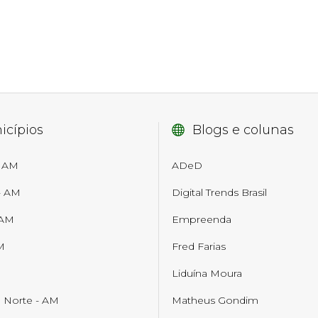
icípios
Blogs e colunas
- AM
ADeD
- AM
Digital Trends Brasil
 AM
Empreenda
M
Fred Farias
M
Liduína Moura
o Norte - AM
Matheus Gondim