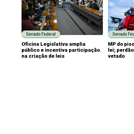
Senado Federal
Senado Fed
Oficina Legislativa amplia
MP do piso
público e incentiva participação
lei; perdã
na criação de leis
vetado