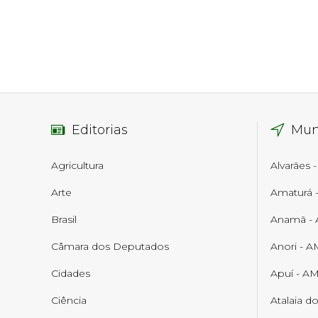
Editorias
Mun
Agricultura
Alvarães 
Arte
Amaturá 
Brasil
Anamã -
Câmara dos Deputados
Anori - A
Cidades
Apuí - A
Ciência
Atalaia d