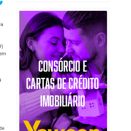
la
9)
 em
á
s
ade