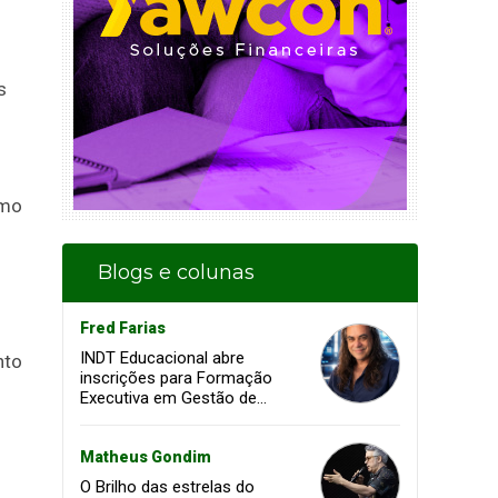
s
imo
Blogs e colunas
Fred Farias
INDT Educacional abre
nto
inscrições para Formação
Executiva em Gestão de
Projetos voltada à
transformação digital e
inovação
Matheus Gondim
O Brilho das estrelas do