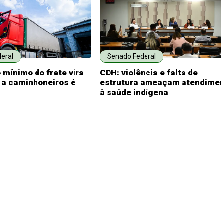
eral
Senado Federal
 mínimo do frete vira
CDH: violência e falta de
o a caminhoneiros é
estrutura ameaçam atendime
à saúde indígena