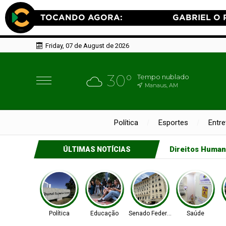
Friday, 07 de August de 2026
30°
Tempo nublado
Manaus, AM
Política
Esportes
Entr
Geral
Pais est
ÚLTIMAS NOTÍCIAS
Política
Educação
Senado Federal
Saúde