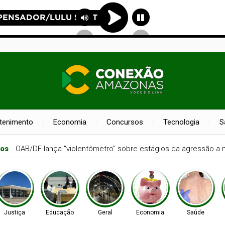
etenimento
Economia
Concursos
Tecnologia
S
ão menos presentes na criação de filhos, aponta estudo
Justiça
Educação
Geral
Economia
Saúde