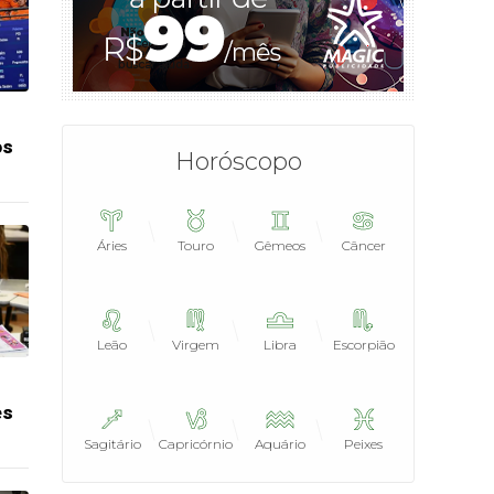
os
Horóscopo
Áries
Touro
Gêmeos
Câncer
Leão
Virgem
Libra
Escorpião
es
Sagitário
Capricórnio
Aquário
Peixes