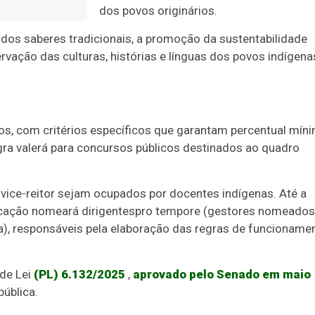
dos povos originários.
o dos saberes tradicionais, a promoção da sustentabilidade
ervação das culturas, histórias e línguas dos povos indígena
os, com critérios específicos que garantam percentual mín
ra valerá para concursos públicos destinados ao quadro
 vice-reitor sejam ocupados por docentes indígenas. Até a
ucação nomeará dirigentes
pro tempore
(gestores nomeados
a), responsáveis pela elaboração das regras de funcioname
 de Lei
(PL) 6.132/2025
,
aprovado pelo Senado em maio
pública
.