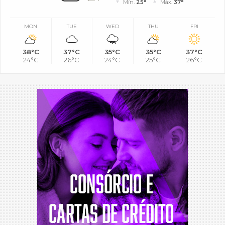
Mín.
25°
Máx.
37°
MON
TUE
WED
THU
FRI
38°C
37°C
35°C
35°C
37°C
24°C
26°C
24°C
25°C
26°C