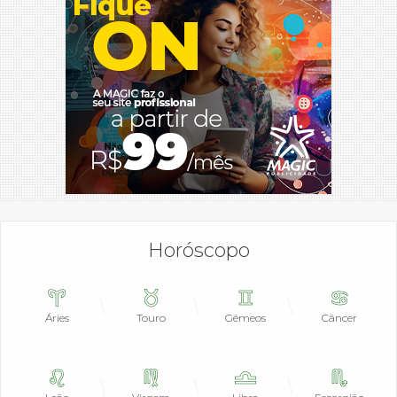
Horóscopo
Áries
Touro
Gêmeos
Câncer