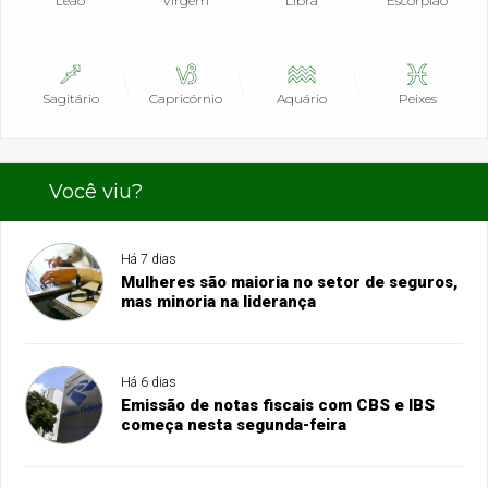
Leão
Virgem
Libra
Escorpião
Sagitário
Capricórnio
Aquário
Peixes
Você viu?
Há 7 dias
Mulheres são maioria no setor de seguros,
mas minoria na liderança
Há 6 dias
Emissão de notas fiscais com CBS e IBS
começa nesta segunda-feira