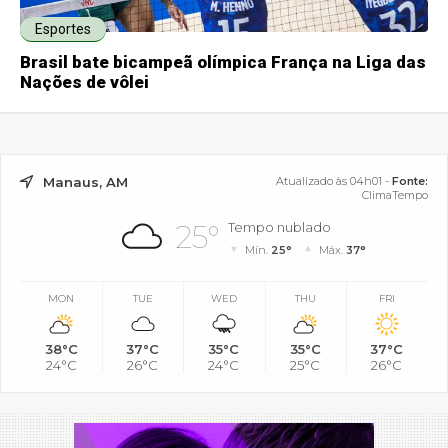
Esportes
Brasil bate bicampeã olímpica França na Liga das
Nações de vôlei
Manaus, AM
Atualizado às 04h01 -
Fonte:
ClimaTempo
25°
Tempo nublado
Mín.
25°
Máx.
37°
MON
TUE
WED
THU
FRI
38°C
37°C
35°C
35°C
37°C
24°C
26°C
24°C
25°C
26°C