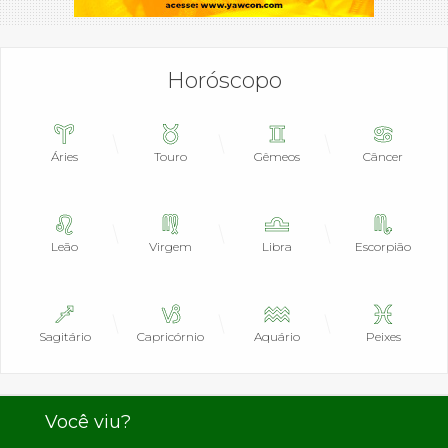
Horóscopo
Áries
Touro
Gêmeos
Câncer
Leão
Virgem
Libra
Escorpião
Sagitário
Capricórnio
Aquário
Peixes
Você viu?